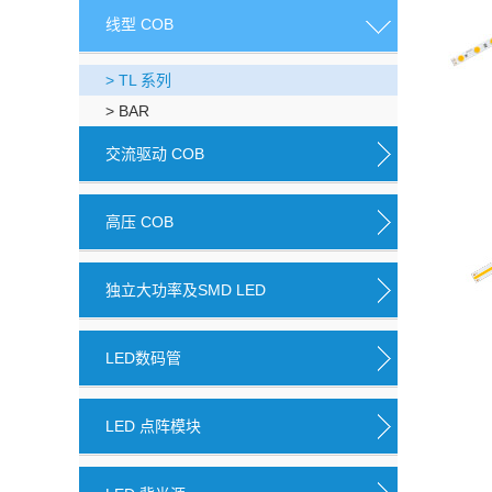
线型 COB
> TL 系列
> BAR
交流驱动 COB
高压 COB
独立大功率及SMD LED
LED数码管
LED 点阵模块