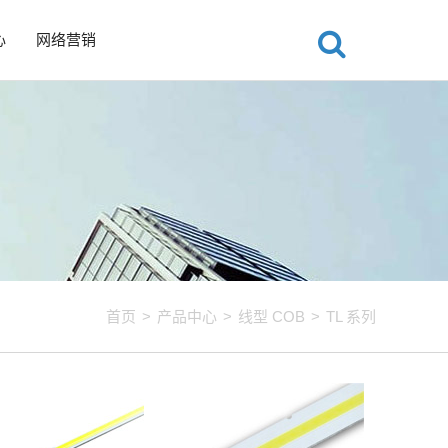
心
网络营销
首页
>
产品中心
>
线型 COB
>
TL 系列